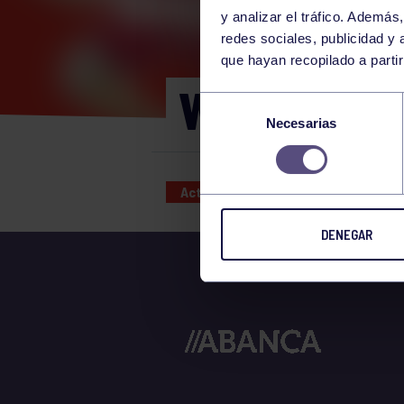
y analizar el tráfico. Ademá
redes sociales, publicidad y
que hayan recopilado a parti
WOD 18:30
Selección
Necesarias
de
consentimiento
Actividades deportivas
24 JUN
DENEGAR