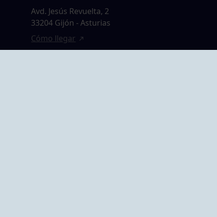
Avd. Jesús Revuelta, 2
33204 Gijón - Asturias
Cómo llegar
GRUPO BEGOÑA
14,
Calle Anselmo
rias
Cifuentes, 1 33201
Gijón - Asturias
Cómo llegar
ta