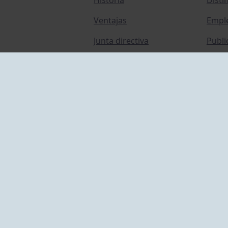
Ventajas
Empl
Junta directiva
Publi
Canal de Denuncias
Comp
Transparencia
FAQ C
ACCESO EMPLEADOS