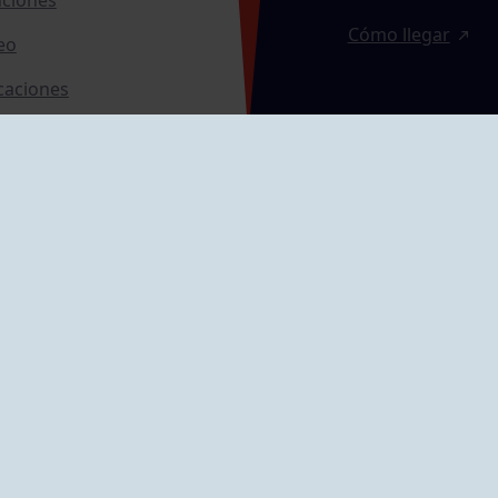
Cómo llegar
eo
caciones
ras
GRUPÍN «PLAYA»
ontrol Accesos
Calle Emilio Tuya, 
33202 Gijón, Astu
Cómo llegar
GRUPO MAREO
Camín de la Cues
Gil, nº 290
Cómo llegar