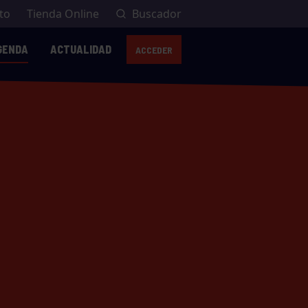
to
Tienda Online
Buscador
GENDA
ACTUALIDAD
ACCEDER