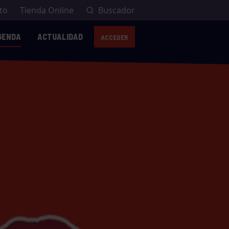
to
Tienda Online
Buscador
GENDA
ACTUALIDAD
ACCEDER