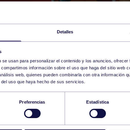
Detalles
s
b se usan para personalizar el contenido y los anuncios, ofrecer
11
s, compartimos información sobre el uso que haga del sitio web 
SUNDAY
RGCC (PISCINA 50M)
09:30 h
 análisis web, quienes pueden combinarla con otra información q
MAY
r del uso que haya hecho de sus servicios.
GRUPO VI MEMORIA
Preferencias
Estadística