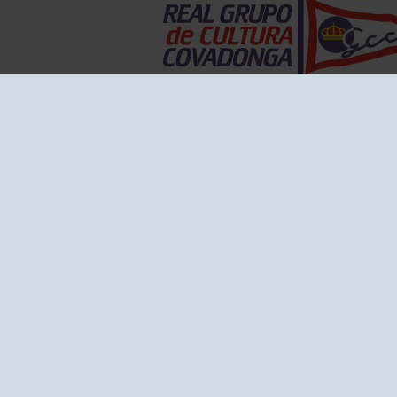
EL GRUPO
Historia
Disti
Ventajas
Empl
Junta directiva
Publi
Canal de Denuncias
Comp
Transparencia
FAQ C