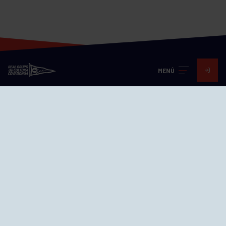
MENÚ
Visita nuestras redes
SEDES
CIERRE WEB CURSILLOS
Cómo llegar
EL GRUPO