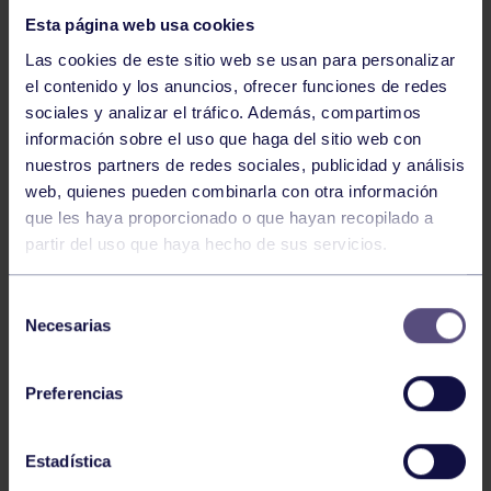
Esta página web usa cookies
Las cookies de este sitio web se usan para personalizar
el contenido y los anuncios, ofrecer funciones de redes
sociales y analizar el tráfico. Además, compartimos
información sobre el uso que haga del sitio web con
nuestros partners de redes sociales, publicidad y análisis
Natación
27 Jul 2026
web, quienes pueden combinarla con otra información
CAMPEONATO DE ESPAÑA DE
que les haya proporcionado o que hayan recopilado a
NATACIÓN ADAPTADA
partir del uso que haya hecho de sus servicios.
Selección
Necesarias
de
consentimiento
Preferencias
Estadística
Natación
27 Jul 2026