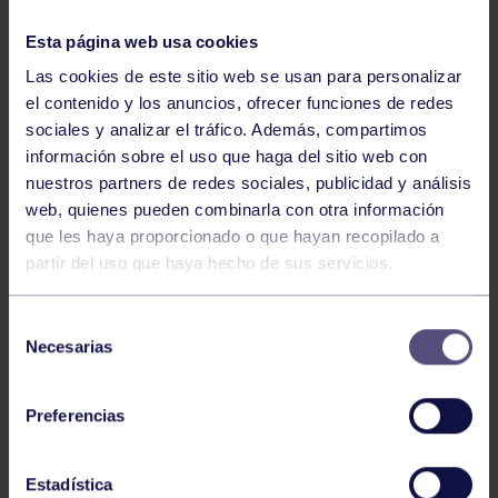
AYUDAS A CLUBES ASTURIANOS PARA EL
Esta página web usa cookies
DESPLAZAMIENTO DE DEPORTISTAS EN
Las cookies de este sitio web se usan para personalizar
COMPECICIONES DE JÓVENES PROMESAS
el contenido y los anuncios, ofrecer funciones de redes
EN EL AMBITO ESTATAL QUE SE
sociales y analizar el tráfico. Además, compartimos
DESARROLLEN FUERA DE LA COMUNIDAD
información sobre el uso que haga del sitio web con
AUTÓNOMA DEL PRINCIPADO DE ASTURIAS
nuestros partners de redes sociales, publicidad y análisis
web, quienes pueden combinarla con otra información
DE LA FEDERACIÓN DE PIRAGUISMO DEL
que les haya proporcionado o que hayan recopilado a
PRINCIPADO DE ASTURIAS
partir del uso que haya hecho de sus servicios.
El Real Grupo de Cultura Covadonga (RGCC) se
enorgullece en anunciar que ha sido beneficiado con
Selección
una ayuda económica por parte de la Federación de
Necesarias
de
Piragüismo del Principado de Asturias (FPPA). Esta
consentimiento
subvención, destinada a facilitar el desplazamiento de
nuestros jóvenes deportistas a competiciones
Preferencias
estatales fuera del Principado de Asturias, asciende a
un total de 1.973,68 euros.
Estadística