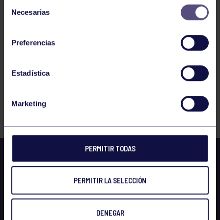
Selección
Necesarias
de
consentimiento
Preferencias
Escalopines al cabrales
Estadística
Marketing
PERMITIR TODAS
PERMITIR LA SELECCIÓN
DENEGAR