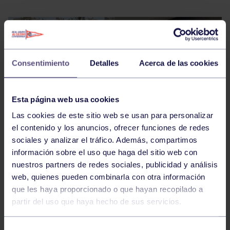
Consentimiento
Detalles
Acerca de las cookies
Esta página web usa cookies
Las cookies de este sitio web se usan para personalizar
el contenido y los anuncios, ofrecer funciones de redes
sociales y analizar el tráfico. Además, compartimos
información sobre el uso que haga del sitio web con
nuestros partners de redes sociales, publicidad y análisis
El equipo femenino del Grupo se han
web, quienes pueden combinarla con otra información
proclamado campeonas de las
Olimpiadas
que les haya proporcionado o que hayan recopilado a
Centenario
que se ha jugado la pasada semana en
partir del uso que haya hecho de sus servicios.
Zaragoza. El equipo masculino finalizó en quinta
posición.
Selección