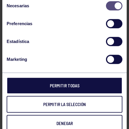
Necesarias
de
¡Enhorabuena a todos!
consentimiento
Preferencias
NOTICIAS RELACIONADAS
Estadística
Marketing
PERMITIR TODAS
Tenis
05 Ago 2026
PERMITIR LA SELECCIÓN
VII TORNEO ABANCA
DENEGAR