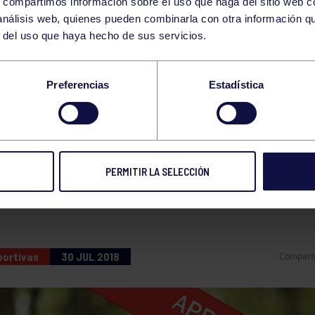
s, compartimos información sobre el uso que haga del sitio web 
 análisis web, quienes pueden combinarla con otra información q
r del uso que haya hecho de sus servicios.
E VERANO HAZ DEP
Preferencias
Estadística
EL GRUPO
PERMITIR LA SELECCIÓN
 LAS PLAZAS LIBRES PARA AGOSTO
portivas
30 JUL 2018
Compart