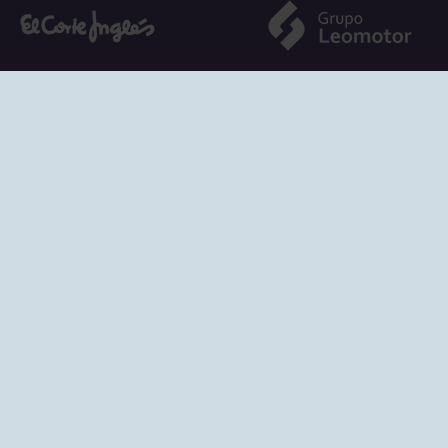
SEDES
CIERRE WEB CURSI
nciones
Cómo llegar
eo