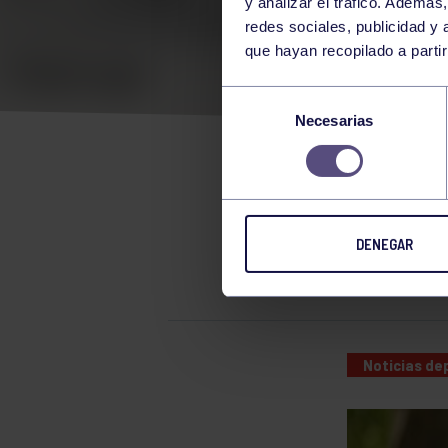
y analizar el tráfico. Ademá
redes sociales, publicidad y
que hayan recopilado a parti
EST
Selección
Necesarias
de
EN 
consentimiento
DENEGAR
CONSULTA
Noticias de