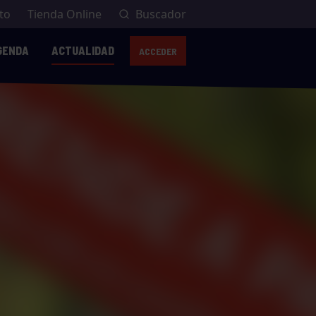
to
Tienda Online
Buscador
GENDA
ACTUALIDAD
ACCEDER