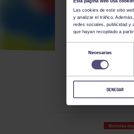
Esta página web usa cookie
Las cookies de este sitio we
y analizar el tráfico. Ademá
redes sociales, publicidad y
que hayan recopilado a parti
FIES
Selección
Necesarias
de
CAR
consentimiento
DENEGAR
FIESTA I
Noticias de