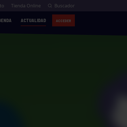
to
Tienda Online
Buscador
GENDA
ACTUALIDAD
ACCEDER