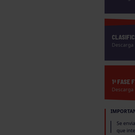
CLASIFIC
Descarga
1ª FASE 
Descarga
IMPORTA
Se envia
que int