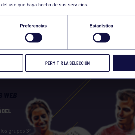
r del uso que haya hecho de sus servicios.
GA SOCIAL PÁDEL
Preferencias
Estadística
0 AGO 2023
Compart
PERMITIR LA SELECCIÓN
S WEB
PÁDEL
 los grupos 3ª