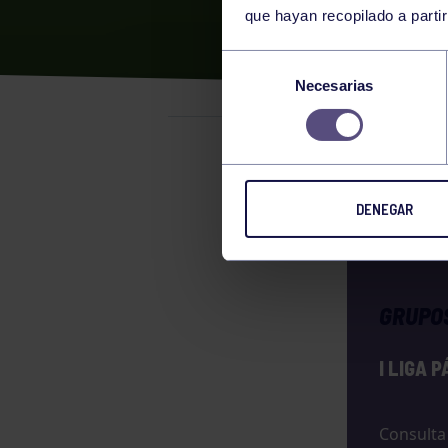
que hayan recopilado a parti
I LI
Selección
Necesarias
de
consentimiento
Pádel
3
DENEGAR
GRUPO
I LIGA 
Consulta