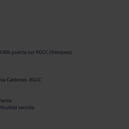
9.00h puerta sur RGCC (Viesques)
Deva Caldones -RGCC
mente
ficultad sencilla