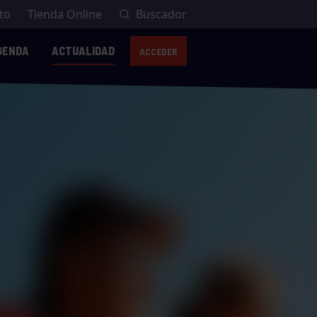
to
Tienda Online
Buscador
GENDA
ACTUALIDAD
ACCEDER