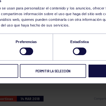
s
b se usan para personalizar el contenido y los anuncios, ofrecer
s, compartimos información sobre el uso que haga del sitio web 
 análisis web, quienes pueden combinarla con otra información q
r del uso que haya hecho de sus servicios.
VA RUTA DE BTT
Preferencias
Estadística
GO 25 DE MARZO SE HA ORGANIZADO UNA NUE
EL RECORRIDO: GRUPO, CURVIELLU, DEVA CAL
PERMITIR LA SELECCIÓN
L GRUPO.
portivas
14 MAR 2018
Compart