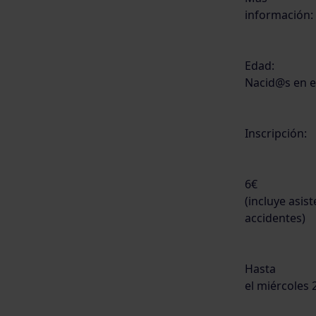
información: 
Edad:
Nacid@s en e
Inscripción:
6€
(incluye asis
accidentes)
Hasta
el miércoles