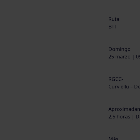
Ruta
BTT
Domingo
25 marzo | 0
RGCC-
Curviellu – 
Aproximada
2,5 horas | Di
Más