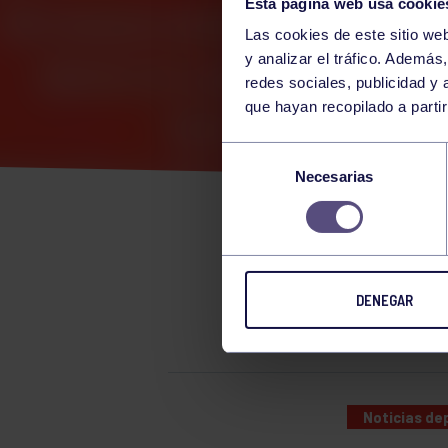
Esta página web usa cookie
Las cookies de este sitio we
y analizar el tráfico. Ademá
redes sociales, publicidad y
que hayan recopilado a parti
NUE
Selección
Necesarias
de
consentimiento
EL DOMIN
BTT CON 
DENEGAR
VUELTA A
Noticias de