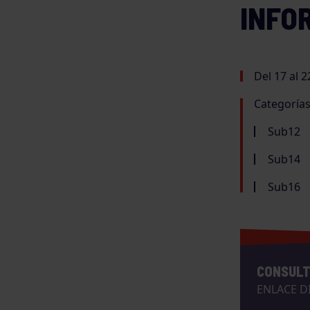
INFO
Del 17 al 
Categorías
Sub12
Sub14
Sub16
CONSULT
ENLACE D