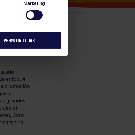
Marketing
e
PERMITIR TODAS
RGCC
tacado
e un enfoque
 la promoción
peto,
las grandes
cluirá en
nte), Gran
áster final