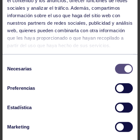
el contenido y los anuncios, ofrecer funciones de redes
Lunes 05 de septiembre a las 17:30h.
sociales y analizar el tráfico. Además, compartimos
información sobre el uso que haga del sitio web con
nuestros partners de redes sociales, publicidad y análisis
INSCRIPCIONES:
web, quienes pueden combinarla con otra información
que les haya proporcionado o que hayan recopilado a
partir del uso que haya hecho de sus servicios.
Del 22 de agosto al 01 de septiembre.
Selección
Necesarias
de
consentimiento
Preferencias
CATEGORÍAS:
Estadística
Sub 10 femenino y masculino: nacidos en 2012 y
posterior.
Marketing
Sub 14 femenino y masculino: nacidos del 2008 al