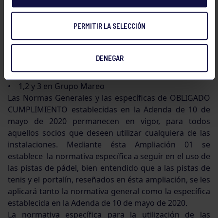
siguientes:
Pistas de Tenis:
PERMITIR LA SELECCIÓN
• 8,10 y 11 en el Grupo
Portalines:
• 1, en el Grupo
DENEGAR
Pádel:
• 1,2,3 y 4 en el Grupo
• 1,2 y 3 en Grupo Mareo
Las Normas Generales y las específicas de OBLIGADO
CUMPLIMIENTO establecidas en la Adenda de 10 de
mayo de 2020 permanecen en vigor, para todos
aquellos socios que deseen utilizar cualquiera de las
instalaciones. Mediante ésta Ampliación 01 se
establece la normativa específica a seguir en el uso de
las pistas de pádel, bien entendido que a las pistas de
tenis y el portalín, reseñados en ésta ampliación, se les
aplicará tanto la normativa general como la específica
establecida en la Adenda de 10 de mayo de 2020.
La normativa específica para la utilización de las