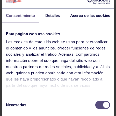
DEPORTE, MAGIA Y SOLIDARIDAD EN UNA
MISMA CITA
Consentimiento
Detalles
Acerca de las cookies
Desde el Real Grupo de Cultura Covadonga queremos
mostrar nuestro apoyo a la iniciativa impulsada por el
Ayuntamiento de Gijón con la celebración de
DESAFÍO
Esta página web usa cookies
SOLIDARIO
.
Las cookies de este sitio web se usan para personalizar
el contenido y los anuncios, ofrecer funciones de redes
sociales y analizar el tráfico. Además, compartimos
Esta propuesta, dirigida a todos los públicos, combina
información sobre el uso que haga del sitio web con
humor, magia, deporte y solidaridad con el objetivo de
nuestros partners de redes sociales, publicidad y análisis
promover valores como la colaboración, la
web, quienes pueden combinarla con otra información
participación y la ayuda a quienes más lo necesitan.
que les haya proporcionado o que hayan recopilado a
partir del uso que haya hecho de sus servicios.
Fecha:
12 de julio de 2026
Hora:
19:30 horas
Selección
Necesarias
Lugar:
Teatro Jovellanos
de
consentimiento