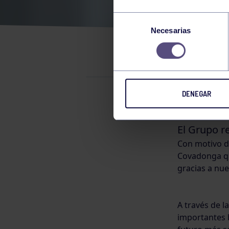
DÍA 
Selección
Necesarias
de
AMB
consentimiento
DENEGAR
Otras notici
El Grupo r
Con motivo d
Covadonga qu
gracias a nue
A través de l
importantes 