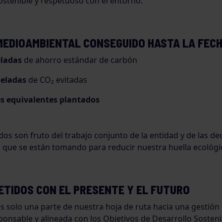
stenible y respetuoso con el entorno.
MEDIOAMBIENTAL CONSEGUIDO HASTA LA FECH
eladas
de ahorro estándar de carbón
neladas
de CO₂ evitadas
es equivalentes plantados
dos son fruto del trabajo conjunto de la entidad y de las de
 que se están tomando para reducir nuestra huella ecológi
TIDOS CON EL PRESENTE Y EL FUTURO
s solo una parte de nuestra hoja de ruta hacia una gestión
sponsable y alineada con los Objetivos de Desarrollo Sosteni