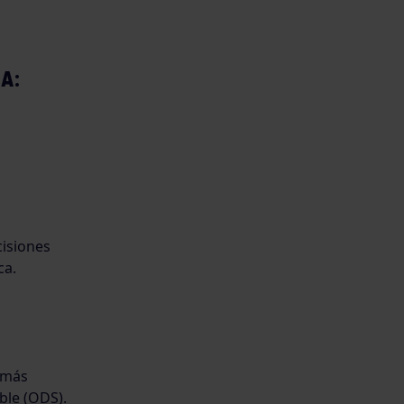
A:
cisiones
ca.
 más
ble (ODS).