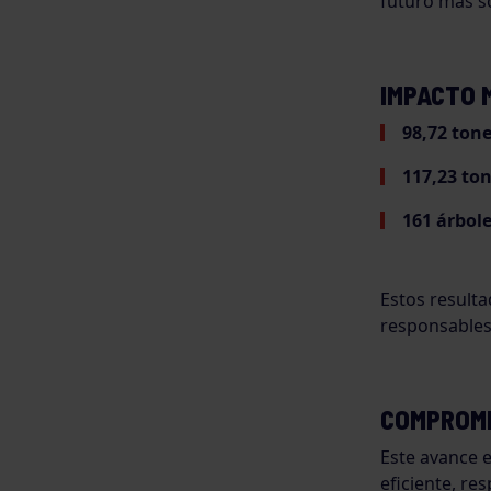
futuro más so
IMPACTO 
98,72 ton
117,23 to
161 árbol
Estos resulta
responsables
COMPROME
Este avance e
eficiente, re