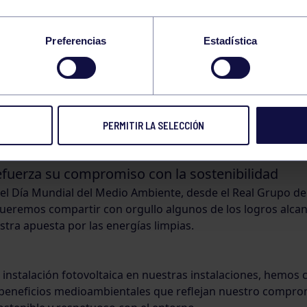
MUNDIAL DEL MEDIO
Preferencias
Estadística
IENTE
PERMITIR LA SELECCIÓN
as
05 JUN 2025
Compart
efuerza su compromiso con la sostenibilidad
el Día Mundial del Medio Ambiente, desde el Real Grupo de
eremos compartir con orgullo algunos de los logros alca
stra apuesta por las energías limpias.
a instalación fotovoltaica en nuestras instalaciones, hemos
beneficios medioambientales que reflejan nuestro compro