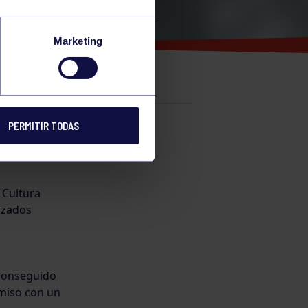
Marketing
PERMITIR TODAS
e
 Cultura
nzados
 conseguido
miso con un