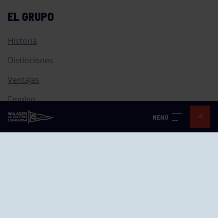
EL GRUPO
Historia
Distinciones
Ventajas
Empleo
MENÚ
Junta directiva
Publicaciones
Canal de Denuncias
Compras
Transparencia
FAQ Control Accesos