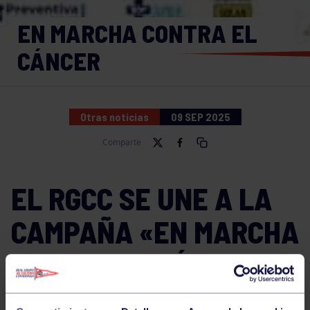
EN MARCHA CONTRA EL
CÁNCER
Otras noticias
09 SEP 2025
Comparte
EL RGCC SE UNE A LA
CAMPAÑA «EN MARCHA
CONTRA EL CÁNCER»
EN GIJÓN