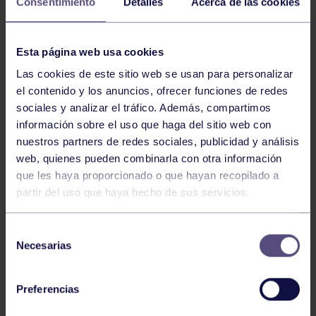
Consentimiento
Detalles
Acerca de las cookies
El próximo
domingo, 28 de septiembre
,
Gijón volverá
Esta página web usa cookies
a teñirse de verde
con una nueva edición de la
Las cookies de este sitio web se usan para personalizar
marcha solidaria
«En Marcha Contra el Cáncer»
,
el contenido y los anuncios, ofrecer funciones de redes
organizada por la Junta Provincial de Asturias de la
sociales y analizar el tráfico. Además, compartimos
Asociación Española Contra el Cáncer (AECC).
información sobre el uso que haga del sitio web con
nuestros partners de redes sociales, publicidad y análisis
web, quienes pueden combinarla con otra información
Desde el
Real Grupo de Cultura Covadonga
que les haya proporcionado o que hayan recopilado a
queremos animar a todos nuestros socios y secciones
partir del uso que haya hecho de sus servicios.
deportivas a participar en esta jornada
lúdica,
solidaria y deportiva
, cuyo objetivo es recaudar
Selección
fondos para apoyar a las personas con cáncer y sus
Necesarias
de
familias.
consentimiento
Preferencias
¿CÓMO PARTICIPAR?