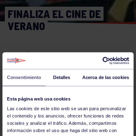
FINALIZA EL CINE DE
VERANO
ESTE SÁBADO, 24 AGOSTO SE PROYECTA
LA ÚLTIMA PELÍCULA DEL CINE DE
VERANO: "EL MALVADO ZORRO FEROZ"
Consentimiento
Detalles
Acerca de las cookies
Esta página web usa cookies
Otras noticias
12 JUL 2019
Las cookies de este sitio web se usan para personalizar
Comparte
el contenido y los anuncios, ofrecer funciones de redes
sociales y analizar el tráfico. Además, compartimos
información sobre el uso que haga del sitio web con