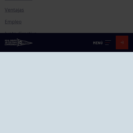
Ventajas
Empleo
Junta directiva
MENÚ
Publicaciones
Canal de Denuncias
Compras
Transparencia
FAQ Control Accesos
ACCESO EMPLEADOS