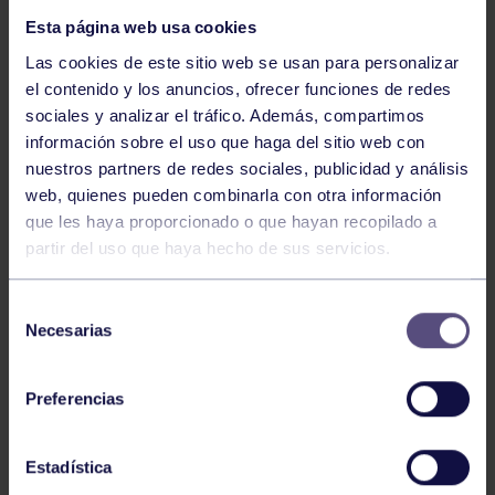
Esta página web usa cookies
Otras noticias
16 ENE 2020
Las cookies de este sitio web se usan para personalizar
Comparte
el contenido y los anuncios, ofrecer funciones de redes
sociales y analizar el tráfico. Además, compartimos
información sobre el uso que haga del sitio web con
nuestros partners de redes sociales, publicidad y análisis
web, quienes pueden combinarla con otra información
que les haya proporcionado o que hayan recopilado a
partir del uso que haya hecho de sus servicios.
Selección
Esta app ofrece una consulta ágil de contenidos, la
Necesarias
de
gestión telemática de reservas e inscripciones. Otra de
consentimiento
las innovaciones con las que cuenta, es la mejora en la
accesibilidad, consulta y gestión del socio a través de
Preferencias
su área privada, permitiéndole la inscripción a
cursillos, consulta de plazas libres, reserva de
Estadística
instalaciones en menor tiempo, así como monedero