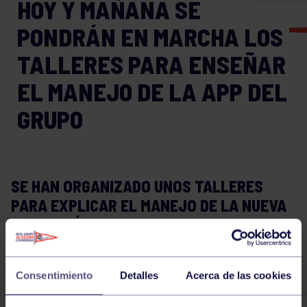
HOY Y MAÑANA SE
PONDRÁN EN MARCHA LOS
TALLERES PARA ENSEÑAR
EL MANEJO DE LA APP DEL
GRUPO
SE HAN ORGANIZADO UNOS TALLERES
PARA EXPLICAR EL MANEJO DE LA NUEVA
APLICACIÓN DEL GRUPO EL JUEVES, 16 DE
ENERO, DE 19:30 A 20:30 H. Y EL VIERNES,
17 DE ENERO, DE 13:00 A 14:00 H.
Consentimiento
Detalles
Acerca de las cookies