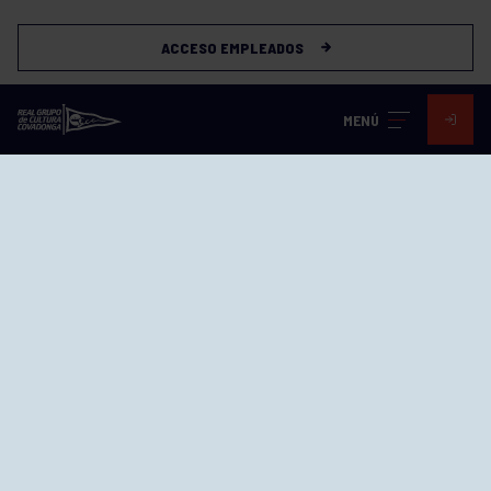
ACCESO EMPLEADOS
MENÚ
Visita nuestras redes
SEDES
CIERRE WEB CURSILLOS