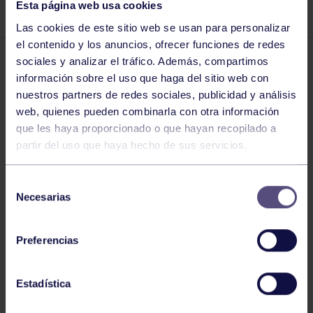
HALLOWEEN. ¡NO TE LA PIERDAS!
Esta página web usa cookies
Las cookies de este sitio web se usan para personalizar
el contenido y los anuncios, ofrecer funciones de redes
sociales y analizar el tráfico. Además, compartimos
Otras noticias
18 OCT 2021
información sobre el uso que haga del sitio web con
Comparte
nuestros partners de redes sociales, publicidad y análisis
web, quienes pueden combinarla con otra información
que les haya proporcionado o que hayan recopilado a
partir del uso que haya hecho de sus servicios.
Selección
Necesarias
de
consentimiento
Preferencias
El próximo 31 de octubre, dentro de la programación
de Halloween, celebraremos una masterclass
ZOMBIE
ZUMBA
. La actividad más terroríficamente divertida de
Estadística
este Halloween. ¡No te la pierdas!