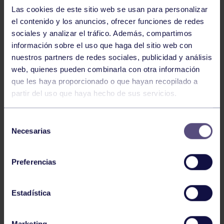
Comparte
Las cookies de este sitio web se usan para personalizar
el contenido y los anuncios, ofrecer funciones de redes
sociales y analizar el tráfico. Además, compartimos
información sobre el uso que haga del sitio web con
nuestros partners de redes sociales, publicidad y análisis
web, quienes pueden combinarla con otra información
que les haya proporcionado o que hayan recopilado a
partir del uso que haya hecho de sus servicios.
Selección
Necesarias
de
consentimiento
Preferencias
Sábado 25 de Febrero 2023
Horario de 16:30 a 17:30 – Danza creativa para
Estadística
niños/as de 5 a 8 años (2018-2015)
Horario de 17:30 a 18:30 – Baile moderno para
Marketing