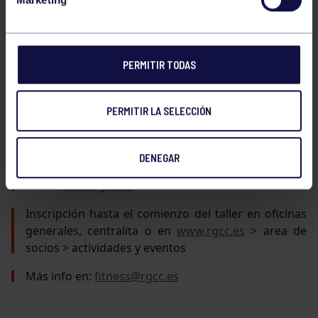
niños/as de 9 a 12 años (2014-2011)
Los talleres se celebrarán en la sala de Aerobic.
PERMITIR TODAS
PERMITIR LA SELECCIÓN
PLAZAS LIMITADAS
DENEGAR
Más información en oficinas generales y a través de
la web
www.rgcc.es
Inscripción hasta el comienzo del taller en oficinas
generales, centralita o en
www.rgcc.es
> area de
socios > actividades y eventos
Más info en:
fitness@rgcc.es