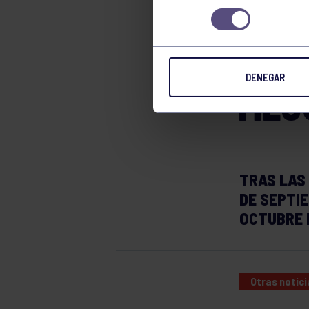
DE 
consentimiento
OBR
DENEGAR
MEJ
TRAS LAS
DE SEPTIE
OCTUBRE L
Otras notici