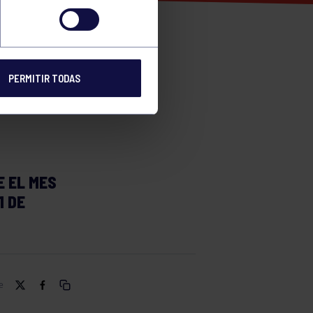
S
N Y
PERMITIR TODAS
 EL MES
1 DE
e