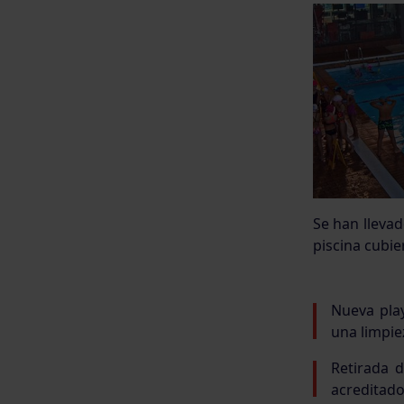
Se han lleva
piscina cubie
Nueva play
una limpie
Retirada 
acreditado