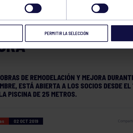
25 METROS TRAS LA
AS DE REMODELACIÓ
PERMITIR LA SELECCIÓN
ORA
 OBRAS DE REMODELACIÓN Y MEJORA DURANTE
MBRE, ESTÁ ABIERTA A LOS SOCIOS DESDE EL 
A PISCINA DE 25 METROS.
as
02 OCT 2019
Compart