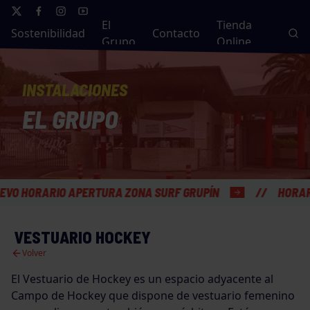
El
Tienda
Sostenibilidad
Contacto
Grupo
Online
INSTALACIONES
EL GRUPO
ORARIO APERTURA ZONA SURF GRUPÍN
HORARIO VE
VESTUARIO HOCKEY
Volver
El Vestuario de Hockey es un espacio adyacente al
Campo de Hockey que dispone de vestuario femenino