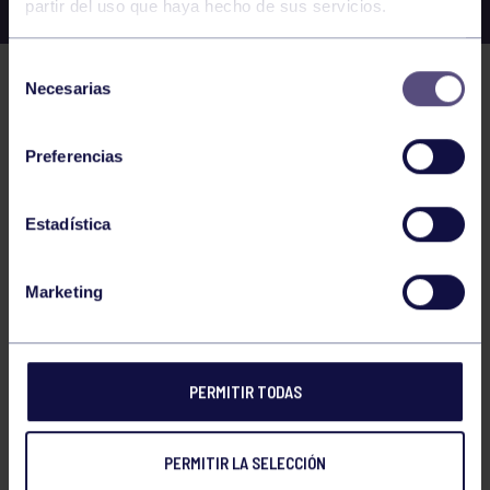
partir del uso que haya hecho de sus servicios.
Selección
Necesarias
de
consentimiento
Preferencias
Estadística
EL GRUPO
Marketing
Historia
Distinciones
PERMITIR TODAS
Ventajas
Empleo
PERMITIR LA SELECCIÓN
Junta directiva