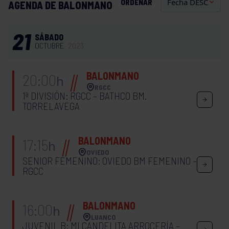
ORDENAR
AGENDA DE BALONMANO
21
SÁBADO
OCTUBRE
2023
BALONMANO
20:00
h
RGCC
1ª DIVISIÓN: RGCC – BATHCO BM.
TORRELAVEGA
BALONMANO
17:15
h
OVIEDO
SENIOR FEMENINO: OVIEDO BM FEMENINO –
RGCC
BALONMANO
16:00
h
LUANCO
JUVENIL B: MI CANDELITA ARROCERÍA –