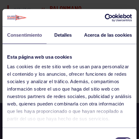
BALONMANO
17:30
h
RGCC
AMISTOSO CAD. MASC./INF. A: RGCC B CAD.
MASC. – RGCC A INF. A
Consentimiento
Detalles
Acerca de las cookies
58
59
60
61
62
63
64
65
66
Esta página web usa cookies
67
68
69
Las cookies de este sitio web se usan para personalizar
el contenido y los anuncios, ofrecer funciones de redes
sociales y analizar el tráfico. Además, compartimos
FILTRAR
información sobre el uso que haga del sitio web con
nuestros partners de redes sociales, publicidad y análisis
web, quienes pueden combinarla con otra información
que les haya proporcionado o que hayan recopilado a
partir del uso que haya hecho de sus servicios.
Selección