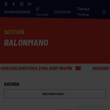
El
Tienda
Sostenibilidad
Contacto
Grupo
Online
SECCIÓN
BALONMANO
O APERTURA ZONA SURF GRUPÍN
HORARIO VERANO 
AGENDA
MÁS APARTADOS