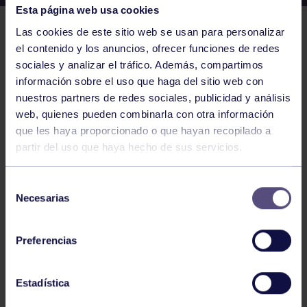
Esta página web usa cookies
Las cookies de este sitio web se usan para personalizar
el contenido y los anuncios, ofrecer funciones de redes
sociales y analizar el tráfico. Además, compartimos
información sobre el uso que haga del sitio web con
nuestros partners de redes sociales, publicidad y análisis
web, quienes pueden combinarla con otra información
que les haya proporcionado o que hayan recopilado a
EL GRUPO
partir del uso que haya hecho de sus servicios.
Historia
Selección
Necesarias
Distinciones
de
consentimiento
Ventajas
Preferencias
Empleo
Junta directiva
Estadística