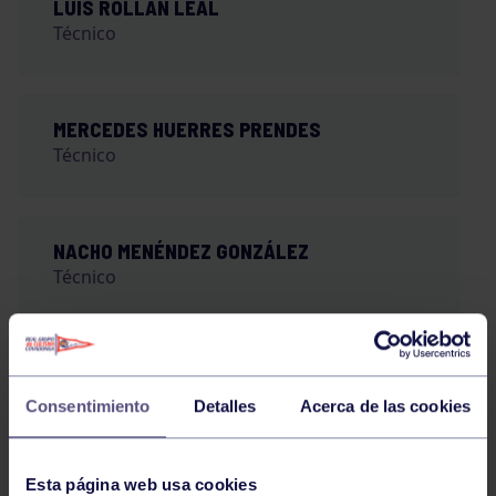
LUIS ROLLAN LEAL
Técnico
MERCEDES HUERRES PRENDES
Técnico
NACHO MENÉNDEZ GONZÁLEZ
Técnico
NACHO SANDOVAL FERNÁNDEZ
Técnico
Consentimiento
Detalles
Acerca de las cookies
Esta página web usa cookies
NELIDA CARBALLO FERNÁNDEZ