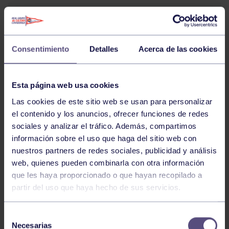
24
SÁBADO
MAYO
2025
Consentimiento
Detalles
Acerca de las cookies
PIRAGÜISMO
09:00
h
PONTEVEDRA
COPA DE ESPAÑA DE PISTA JUVENIL Y
SUB23
Esta página web usa cookies
Las cookies de este sitio web se usan para personalizar
16
el contenido y los anuncios, ofrecer funciones de redes
VIERNES
MAYO
2025
sociales y analizar el tráfico. Además, compartimos
información sobre el uso que haga del sitio web con
nuestros partners de redes sociales, publicidad y análisis
PIRAGÜISMO
09:00
h
web, quienes pueden combinarla con otra información
MURCIA
1ª COPA ESPAÑA JJPP SLALOM
que les haya proporcionado o que hayan recopilado a
partir del uso que haya hecho de sus servicios.
2
3
4
5
6
7
8
9
10
11
Selección
Necesarias
de