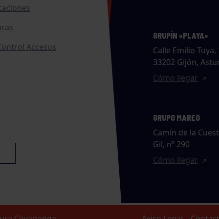
caciones
ras
GRUPÍN «PLAYA»
ontrol Accesos
Calle Emilio Tuya, 
33202 Gijón, Astu
Cómo llegar
GRUPO MAREO
Camín de la Cues
Gil, nº 290
Cómo llegar
ltura Covadonga
Aviso Legal
Contac