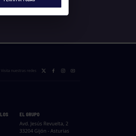
Visita nuestras redes
LLOS
EL GRUPO
Avd. Jesús Revuelta, 2
33204 Gijón - Asturias