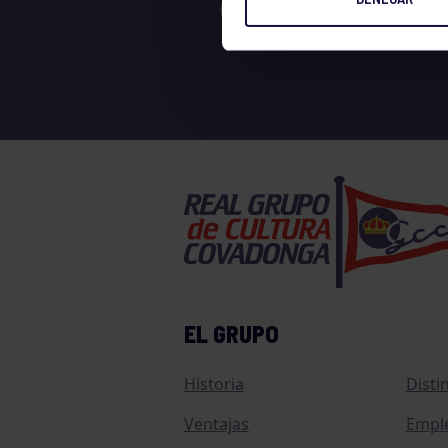
EL GRUPO
Historia
Disti
Ventajas
Empl