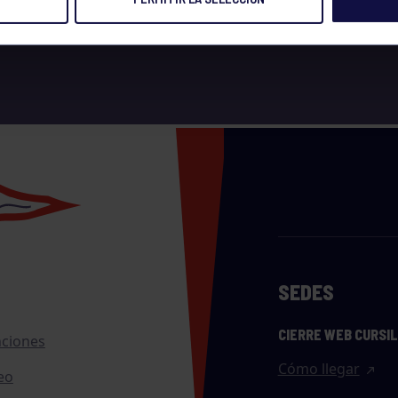
SEDES
CIERRE WEB CURSI
nciones
Cómo llegar
eo