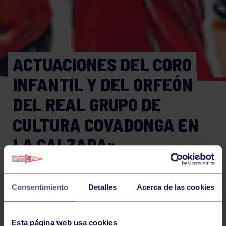
ACTUACIONES DEL CORO
INFANTIL Y DEL ORFEÓN
DEL REAL GRUPO DE
CULTURA COVADONGA EN
LA CALZADA»
Orfeón
20 MAY 2015
Consentimiento
Detalles
Acerca de las cookies
Comparte
Esta página web usa cookies