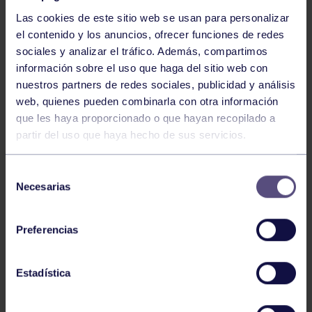
Las cookies de este sitio web se usan para personalizar
NOTICIAS RELACIONADAS
el contenido y los anuncios, ofrecer funciones de redes
sociales y analizar el tráfico. Además, compartimos
información sobre el uso que haga del sitio web con
nuestros partners de redes sociales, publicidad y análisis
web, quienes pueden combinarla con otra información
que les haya proporcionado o que hayan recopilado a
partir del uso que haya hecho de sus servicios.
Selección
Orfeón
04 Jun 2026
Necesarias
de
27 DE JUNIO: SACRO-SONORO
consentimiento
Preferencias
Estadística