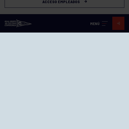
ACCESO EMPLEADOS
MENÚ
Visita nuestras redes
SEDES
CIERRE WEB CURSILLOS
Cómo llegar