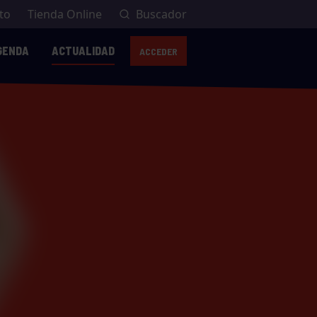
to
Tienda Online
Buscador
GENDA
ACTUALIDAD
ACCEDER