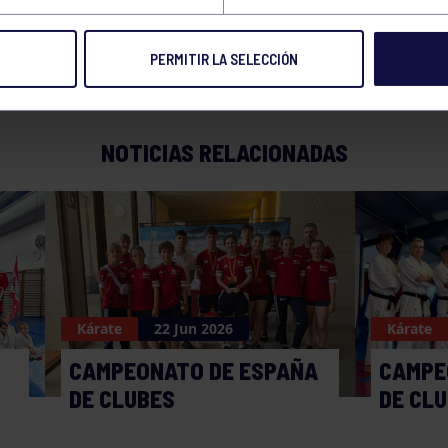
PERMITIR LA SELECCIÓN
01 MAY 2018
Compart
NOTICIAS RELACIONADAS
Kárate
22 Jun 2026
Kárate
CAMPEONATO DE ESPAÑA
CAMPE
DE CLUBES
DE CL