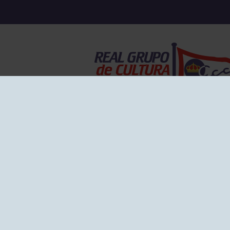
EL GRUPO
Historia
Disti
Ventajas
Empl
Junta directiva
Publi
Canal de Denuncias
Comp