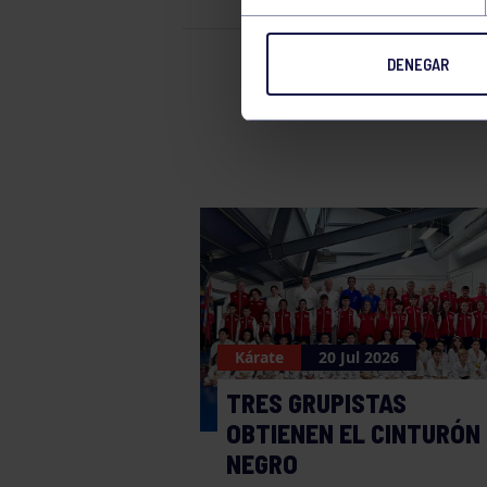
DENEGAR
Kárate
Kárate
20 Jul 2026
TRES GRUPISTAS
OBTIENEN EL CINTURÓN
NEGRO