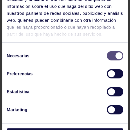
información sobre el uso que haga del sitio web con
nuestros partners de redes sociales, publicidad y análisis
Tenis
05 Ago 2026
web, quienes pueden combinarla con otra información
VII TORNEO ABANCA
que les haya proporcionado o que hayan recopilado a
partir del uso que haya hecho de sus servicios.
Selección
Necesarias
de
consentimiento
Preferencias
Tenis
15 Jul 2026
Estadística
CIRCUITO AS YOUNG TOUR 2026
Marketing