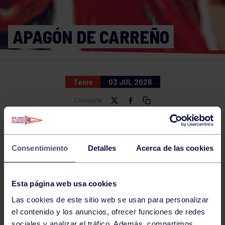
APAGÓN DE CARREÑO
Tenis
03 JUL 2026
Comparte
NOTICIAS RELACIONADAS
Consentimiento
Detalles
Acerca de las cookies
Esta página web usa cookies
Las cookies de este sitio web se usan para personalizar
el contenido y los anuncios, ofrecer funciones de redes
sociales y analizar el tráfico. Además, compartimos