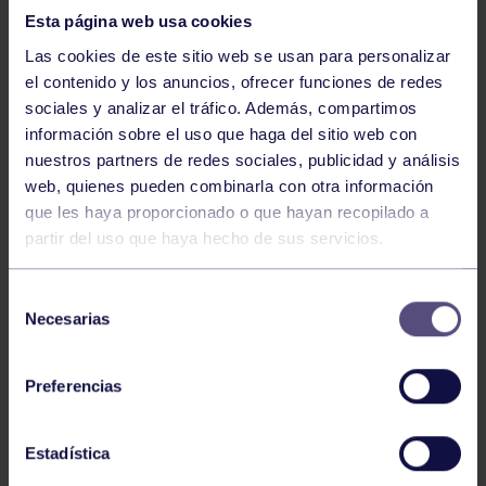
Baloncesto, Balonmano, Voleibol
18 MAR 2023
Esta página web usa cookies
Las cookies de este sitio web se usan para personalizar
Comparte
el contenido y los anuncios, ofrecer funciones de redes
sociales y analizar el tráfico. Además, compartimos
información sobre el uso que haga del sitio web con
NOTICIAS RELACIONADAS
nuestros partners de redes sociales, publicidad y análisis
web, quienes pueden combinarla con otra información
que les haya proporcionado o que hayan recopilado a
partir del uso que haya hecho de sus servicios.
Selección
Necesarias
de
consentimiento
Baloncesto
13 Abr 2026
Preferencias
ÚLTIMOS RESULTADOS DE LA SECCIÓN
Estadística