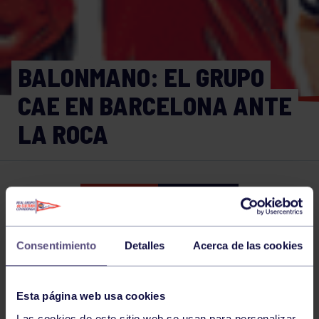
BALONMANO: EL GRUPO
CAE EN BARCELONA ANTE
LA ROCA
Balonmano
14 NOV 2015
Comparte
Consentimiento
Detalles
Acerca de las cookies
NOTICIAS RELACIONADAS
Esta página web usa cookies
Las cookies de este sitio web se usan para personalizar