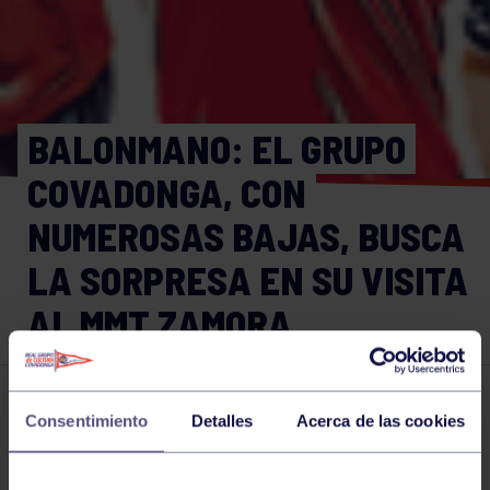
BALONMANO: EL GRUPO
COVADONGA, CON
NUMEROSAS BAJAS, BUSCA
LA SORPRESA EN SU VISITA
AL MMT ZAMORA
Balonmano
19 FEB 2016
Consentimiento
Detalles
Acerca de las cookies
Comparte