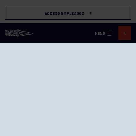
ACCESO EMPLEADOS
MENÚ
Visita nuestras redes
SEDES
CIERRE WEB CURSILLOS