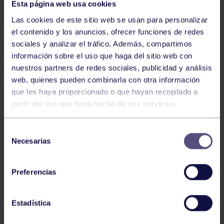
Esta página web usa cookies
Las cookies de este sitio web se usan para personalizar
NOTICIAS RELACIONADAS
el contenido y los anuncios, ofrecer funciones de redes
sociales y analizar el tráfico. Además, compartimos
información sobre el uso que haga del sitio web con
nuestros partners de redes sociales, publicidad y análisis
web, quienes pueden combinarla con otra información
que les haya proporcionado o que hayan recopilado a
partir del uso que haya hecho de sus servicios.
Selección
Balonmano
25 May 2026
Necesarias
de
LEO CARDELI, CONVOCADO CON
consentimiento
ESPAÑA
Preferencias
Estadística