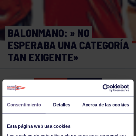
BALONMANO: » NO
ESPERABA UNA CATEGORÍA
TAN EXIGENTE»
Balonmano
29 SEP 2015
Comparte
Consentimiento
Detalles
Acerca de las cookies
NOTICIAS RELACIONADAS
Esta página web usa cookies
Las cookies de este sitio web se usan para personalizar