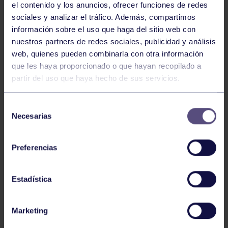
el contenido y los anuncios, ofrecer funciones de redes
sociales y analizar el tráfico. Además, compartimos
información sobre el uso que haga del sitio web con
nuestros partners de redes sociales, publicidad y análisis
web, quienes pueden combinarla con otra información
que les haya proporcionado o que hayan recopilado a
Rugby
03 Jun 2026
partir del uso que haya hecho de sus servicios.
XVI TORNEO RUGBY PLAYA RGCC
Selección
Necesarias
de
consentimiento
Preferencias
Estadística
Rugby
23 Abr 2026
Marketing
X TORNEO INTERCENTROS