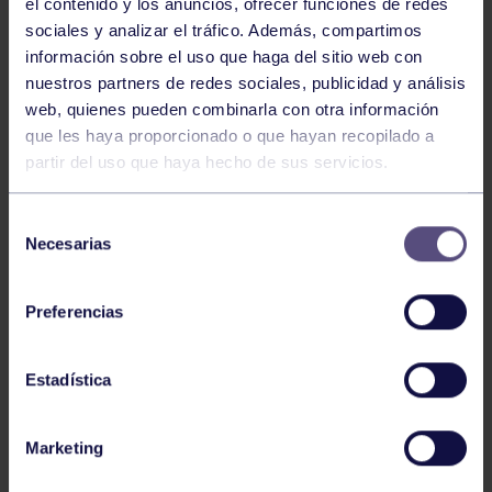
el contenido y los anuncios, ofrecer funciones de redes
sociales y analizar el tráfico. Además, compartimos
información sobre el uso que haga del sitio web con
nuestros partners de redes sociales, publicidad y análisis
web, quienes pueden combinarla con otra información
Ajedrez
07 Ago 2026
que les haya proporcionado o que hayan recopilado a
EL GRUPO COMPITE EN VÍCAR
partir del uso que haya hecho de sus servicios.
Selección
Necesarias
de
consentimiento
Preferencias
Estadística
Ajedrez
01 Jul 2026
II MEMORIAL MARCO ANTONIO MARINO
Marketing
BRAVO