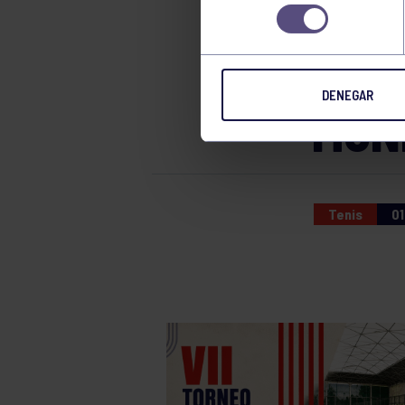
RON
consentimiento
REM
DENEGAR
MUN
Tenis
01