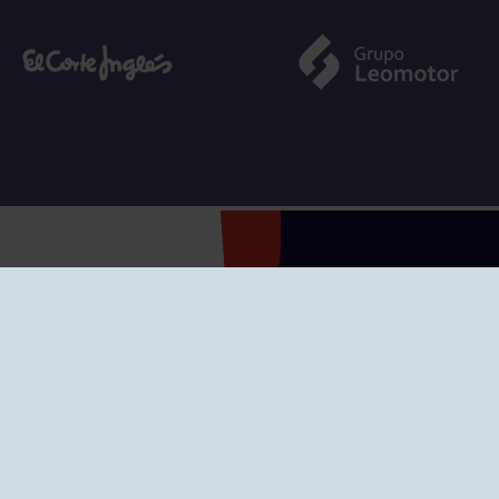
SEDES
CIERRE WEB CURSI
nciones