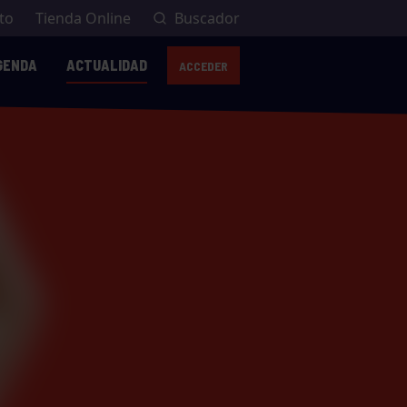
to
Tienda Online
Buscador
GENDA
ACTUALIDAD
ACCEDER