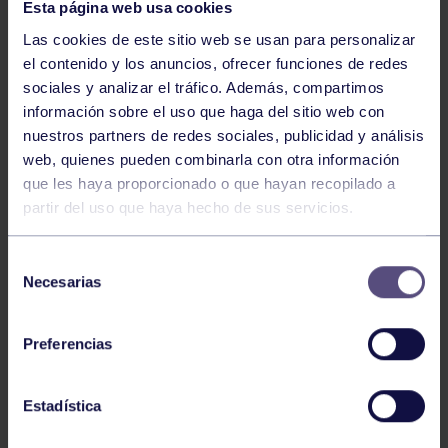
Esta página web usa cookies
Las cookies de este sitio web se usan para personalizar
NOTICIAS RELACIONADAS
el contenido y los anuncios, ofrecer funciones de redes
sociales y analizar el tráfico. Además, compartimos
información sobre el uso que haga del sitio web con
nuestros partners de redes sociales, publicidad y análisis
web, quienes pueden combinarla con otra información
que les haya proporcionado o que hayan recopilado a
partir del uso que haya hecho de sus servicios.
Selección
Ajedrez
01 Jul 2026
Necesarias
de
II MEMORIAL MARCO ANTONIO MARINO
consentimiento
BRAVO
Preferencias
Estadística