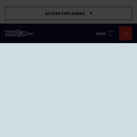
ACCESO EMPLEADOS
MENÚ
Visita nuestras redes
SEDES
CIERRE WEB CURSILLOS