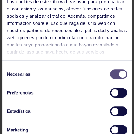
Las cookies de este sitio web se usan para personalizar
el contenido y los anuncios, ofrecer funciones de redes
sociales y analizar el tráfico. Además, compartimos
información sobre el uso que haga del sitio web con
nuestros partners de redes sociales, publicidad y análisis
web, quienes pueden combinarla con otra información
que les haya proporcionado o que hayan recopilado a
partir del uso que haya hecho de sus servicios.
Tenis
05 Ago 2026
Selección
VII TORNEO ABANCA
Necesarias
de
consentimiento
Preferencias
Estadística
Marketing
Tenis
15 Jul 2026