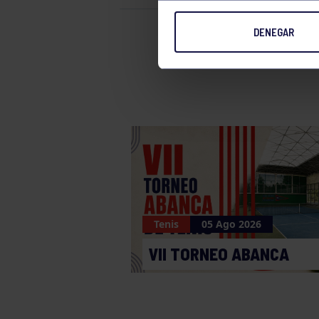
DENEGAR
Tenis
0
Tenis
05 Ago 2026
VII TORNEO ABANCA