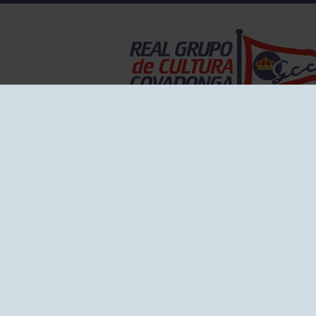
EL GRUPO
Historia
Disti
Ventajas
Empl
Junta directiva
Publi
Canal de Denuncias
Comp
Transparencia
FAQ C