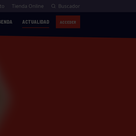
to
Tienda Online
Buscador
GENDA
ACTUALIDAD
ACCEDER