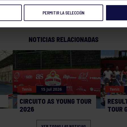
PERMITIR LA SELECCIÓN
7 MAY 2025
Compart
NOTICIAS RELACIONADAS
Tenis
15 Jul 2026
Tenis
CIRCUITO AS YOUNG TOUR
RESUL
2026
TOUR 
VER TODAS LAS NOTICIAS