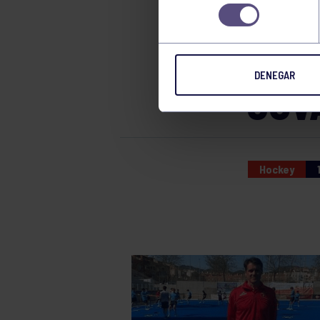
JUG
consentimiento
KIKE
DENEGAR
COV
Hockey