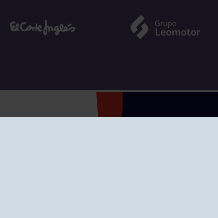
SEDES
CIERRE WEB CURSI
nciones