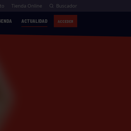
to
Tienda Online
Buscador
GENDA
ACTUALIDAD
ACCEDER