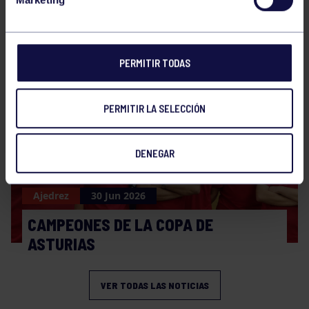
Ajedrez
01 Jul 2026
II MEMORIAL MARCO ANTONIO MARINO
BRAVO
PERMITIR TODAS
PERMITIR LA SELECCIÓN
DENEGAR
Ajedrez
30 Jun 2026
CAMPEONES DE LA COPA DE
ASTURIAS
VER TODAS LAS NOTICIAS