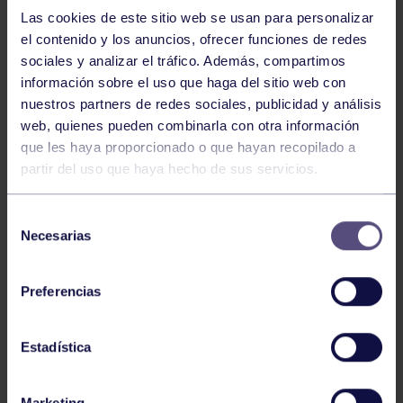
NOTICIAS RELACIONADAS
Las cookies de este sitio web se usan para personalizar
el contenido y los anuncios, ofrecer funciones de redes
sociales y analizar el tráfico. Además, compartimos
información sobre el uso que haga del sitio web con
nuestros partners de redes sociales, publicidad y análisis
web, quienes pueden combinarla con otra información
que les haya proporcionado o que hayan recopilado a
partir del uso que haya hecho de sus servicios.
Ajedrez
07 Ago 2026
Selección
EL GRUPO COMPITE EN VÍCAR
Necesarias
de
consentimiento
Preferencias
Estadística
Marketing