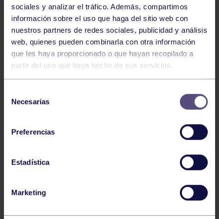
sociales y analizar el tráfico. Además, compartimos
información sobre el uso que haga del sitio web con
nuestros partners de redes sociales, publicidad y análisis
web, quienes pueden combinarla con otra información
Piragüismo
06 Ago 2026
que les haya proporcionado o que hayan recopilado a
CÉSAR ÁLVAREZ CONQUISTA EL MINI
partir del uso que haya hecho de sus servicios.
SELLA
Selección
Necesarias
de
consentimiento
Preferencias
Estadística
Piragüismo
30 Jul 2026
Marketing
CAMPEONATO DE ESPAÑA SPRINT