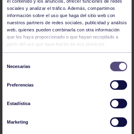
el contenido y los anuncios, ofrecer funciones de redes
sociales y analizar el tráfico. Además, compartimos
información sobre el uso que haga del sitio web con
nuestros partners de redes sociales, publicidad y análisis
web, quienes pueden combinarla con otra información
Balonmano
25 May 2026
que les haya proporcionado o que hayan recopilado a
LEO CARDELI, CONVOCADO CON
partir del uso que haya hecho de sus servicios.
ESPAÑA
Selección
Necesarias
de
consentimiento
Preferencias
Estadística
Balonmano
20 Abr 2026
Marketing
FINAL A4 JUVENIL