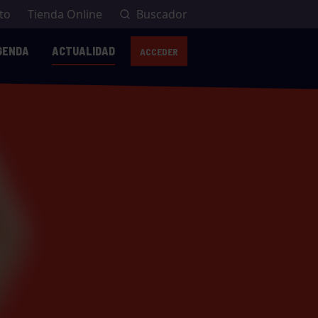
to
Tienda Online
Buscador
GENDA
ACTUALIDAD
ACCEDER