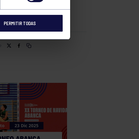
PERMITIR TODAS
e
to
23 Dic 2025
RNEO ABANCA