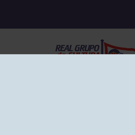
EL GRUPO
Historia
Disti
Ventajas
Empl
Junta directiva
Publi