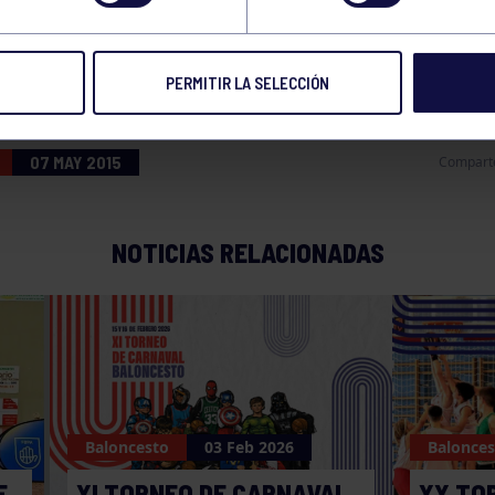
IOR
PERMITIR LA SELECCIÓN
07 MAY 2015
Compart
NOTICIAS RELACIONADAS
Baloncesto
03 Feb 2026
Balonces
E
XI TORNEO DE CARNAVAL
XX TO