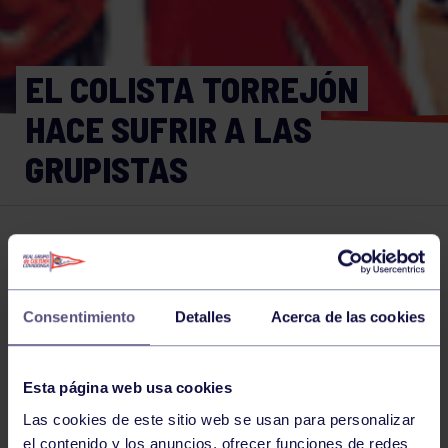
EL COLISTA TORREJÓN
HACE SUFRIR A LAS
GRUPISTAS
Voleibol
18 FEB 2017
Comparte
Consentimiento
Detalles
Acerca de las cookies
NOTICIAS RELACIONADAS
Esta página web usa cookies
Las cookies de este sitio web se usan para personalizar
el contenido y los anuncios, ofrecer funciones de redes