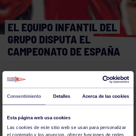
EL EQUIPO INFANTIL DEL
GRUPO DISPUTA EL
CAMPEONATO DE ESPAÑA
Voleibol
09 AGO 2017
Comparte
Consentimiento
Detalles
Acerca de las cookies
NOTICIAS RELACIONADAS
Esta página web usa cookies
Las cookies de este sitio web se usan para personalizar
el contenido y los anuncios, ofrecer funciones de redes