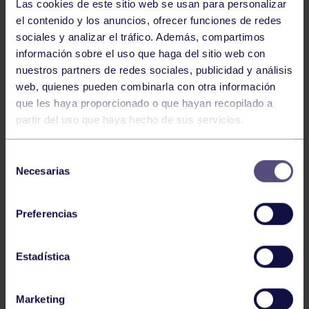
Las cookies de este sitio web se usan para personalizar
el contenido y los anuncios, ofrecer funciones de redes
sociales y analizar el tráfico. Además, compartimos
información sobre el uso que haga del sitio web con
nuestros partners de redes sociales, publicidad y análisis
web, quienes pueden combinarla con otra información
que les haya proporcionado o que hayan recopilado a
partir del uso que haya hecho de sus servicios.
Tenis
05 Ago 2026
Selección
VII TORNEO ABANCA
Necesarias
de
consentimiento
Preferencias
Estadística
Marketing
Tenis
15 Jul 2026