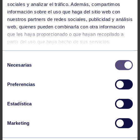
sociales y analizar el tráfico. Además, compartimos
información sobre el uso que haga del sitio web con
nuestros partners de redes sociales, publicidad y análisis
web, quienes pueden combinarla con otra información
Pelota
20 Jul 2026
que les haya proporcionado o que hayan recopilado a
BROCHE FINAL DE LA SEMANA
partir del uso que haya hecho de sus servicios.
INTERNACIONAL
Selección
Necesarias
de
consentimiento
Preferencias
Estadística
Pelota
19 Jun 2026
Marketing
SEMANA INTERNACIONAL DE PELOTA