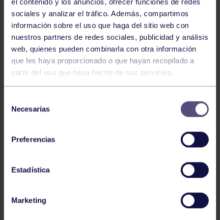
el contenido y los anuncios, ofrecer funciones de redes
sociales y analizar el tráfico. Además, compartimos
información sobre el uso que haga del sitio web con
nuestros partners de redes sociales, publicidad y análisis
web, quienes pueden combinarla con otra información
Balonmano
25 May 2026
que les haya proporcionado o que hayan recopilado a
LEO CARDELI, CONVOCADO CON
partir del uso que haya hecho de sus servicios.
ESPAÑA
Selección
Necesarias
de
consentimiento
Preferencias
Estadística
Balonmano
20 Abr 2026
Marketing
FINAL A4 JUVENIL